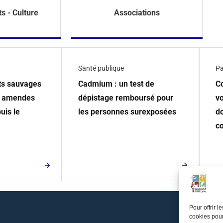
ts - Culture
Associations
Santé publique
Pa
ôts sauvages
Cadmium : un test de
C
s amendes
dépistage remboursé pour
v
uis le
les personnes surexposées
d
c
Pour offrir 
cookies pour