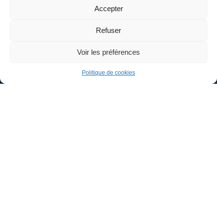
1 Place Aristide Briand
Accepter
45110 – CHÂTEAUNEUF-SUR-LOIRE
Refuser
02 38 58 41 18
Voir les préférences
Politique de cookies