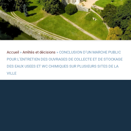
Accueil
»
Arrêtés et décisions
»
CONCLUSION D’UN MARCHE PUBLIC
POUR L’ENTRETIEN DES OUVRAGES DE COLLECTE ET DE STOCKAGE
DES EAUX USEES ET WC CHIMIQUES SUR PLUSIEURS SITES DE LA
VILLE