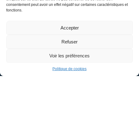
consentement peut avoir un effet négatif sur certaines caractéristiques et
Mairie de
fonctions.
Châteauneuf-sur-Loire
Accepter
Hôtel de Ville,
1 Place Aristide Briand
Refuser
45110 – CHÂTEAUNEUF-SUR-LOIRE
Voir les préférences
02 38 58 41 18
Politique de cookies