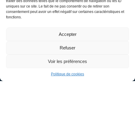
traiter des données telles que le comportement de navigation ou les ID
uniques sur ce site. Le fait de ne pas consentir ou de retirer son
consentement peut avoir un effet négatif sur certaines caractéristiques et
fonctions.
Mairie de
Châteauneuf-sur-Loire
Accepter
Hôtel de Ville,
Refuser
1 Place Aristide Briand
Voir les préférences
45110 – CHÂTEAUNEUF-SUR-LOIRE
Politique de cookies
02 38 58 41 18