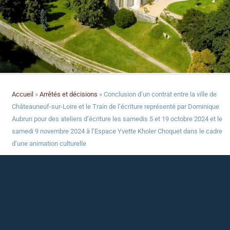
Accueil
»
Arrêtés et décisions
»
Conclusion d’un contrat entre la ville de
Châteauneuf-sur-Loire et le Train de l’écriture représenté par Dominique
Aubrun pour des ateliers d’écriture les samedis 5 et 19 octobre 2024 et le
samedi 9 novembre 2024 à l’Espace Yvette Kholer Choquet dans le cadre
d’une animation culturelle