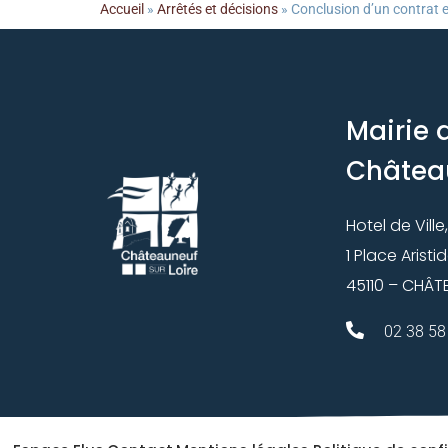
Accueil
»
Arrêtés et décisions
»
Conclusion d’un contrat en
Mairie 
Châtea
Hotel de Ville,
1 Place Aristi
45110 – CHÂT
02 38 58