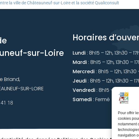
tre la ville de Châteauneuf-sur-Loire et la société Qualiconsult
Horaires d’ouve
de
uneuf-sur-Loire
Lundi
: 8h15 – 12h, 13h30 – 1
Mardi
: 8h15 – 12h, 13h30 – 1
Mercredi
: 8h15 – 12h, 13h30
de Briand,
Jeudi
: 8h15 – 12h, 13h30 – 1
EAUNEUF-SUR-LOIRE
Vendredi
: 8h15 – 12h, 13h30
Samedi
: Fermé
 41 18
Pour offrir 
cookies pour
notamment de
technologies
navigation ou