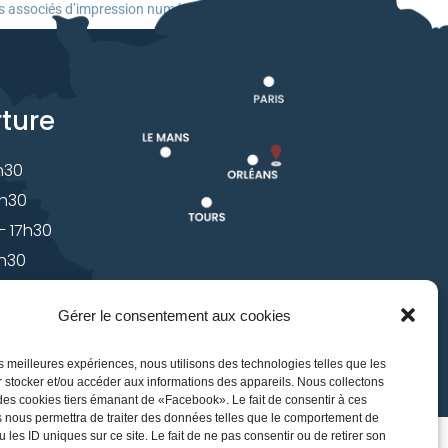
ices associés d’impression numérique multifonctions
rture
7h30
7h30
 – 17h30
7h30
 – 17h30
Gérer le consentement aux cookies
les meilleures expériences, nous utilisons des technologies telles que les
 stocker et/ou accéder aux informations des appareils. Nous collectons
s cookies tiers émanant de «Facebook». Le fait de consentir à ces
 nous permettra de traiter des données telles que le comportement de
 les ID uniques sur ce site. Le fait de ne pas consentir ou de retirer son