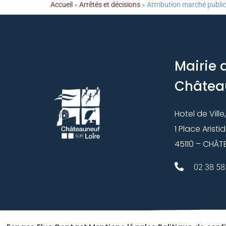
Accueil
»
Arrêtés et décisions
»
Attribution marché public
Mairie 
Châtea
Hotel de Ville,
1 Place Aristi
45110 – CHÂT
02 38 58