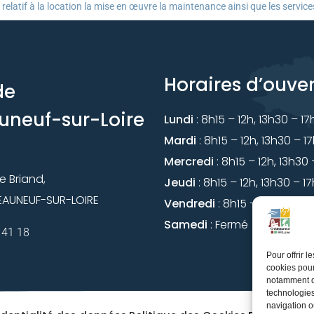
 relatif à la location la mise en œuvre la maintenance ainsi que les serv
Horaires d’ouve
de
uneuf-sur-Loire
Lundi
: 8h15 – 12h, 13h30 – 1
Mardi
: 8h15 – 12h, 13h30 – 1
Mercredi
: 8h15 – 12h, 13h30
de Briand,
Jeudi
: 8h15 – 12h, 13h30 – 1
EAUNEUF-SUR-LOIRE
Vendredi
: 8h15 – 12h, 13h30
Samedi
: Fermé
 41 18
Pour offrir 
cookies pour
notamment de
technologies
navigation ou