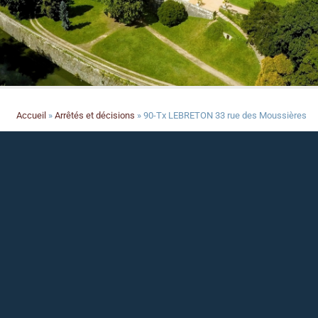
Accueil
»
Arrêtés et décisions
»
90-Tx LEBRETON 33 rue des Moussières