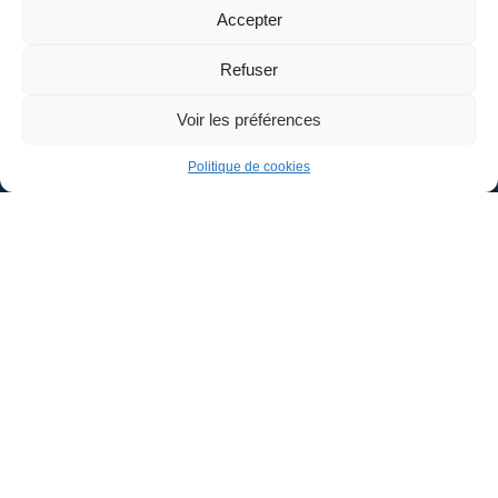
1 Place Aristide Briand
Accepter
45110 – CHÂTEAUNEUF-SUR-LOIRE
Refuser
02 38 58 41 18
Voir les préférences
Politique de cookies