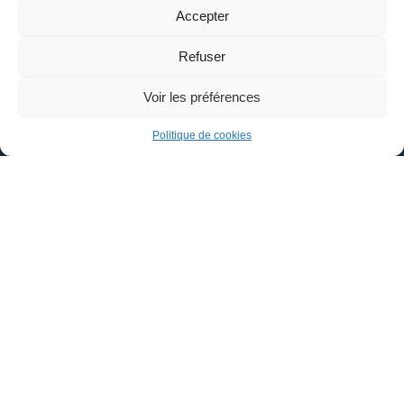
1 Place Aristide Briand
Accepter
45110 – CHÂTEAUNEUF-SUR-LOIRE
Refuser
02 38 58 41 18
Voir les préférences
Politique de cookies