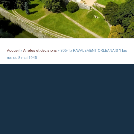
Accueil
»
Arrêtés et décisions
»
305-Tx RAVALEMENT ORLEANAIS 1 bis
rue du 8 mai 1945