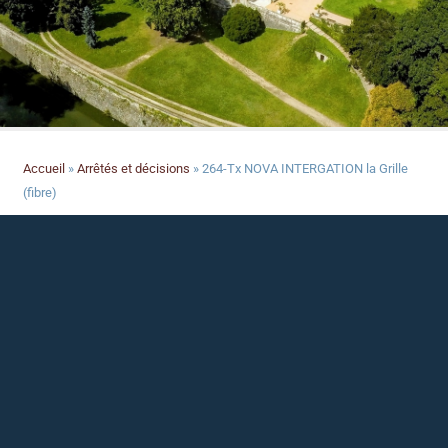
Accueil
»
Arrêtés et décisions
»
264-Tx NOVA INTERGATION la Grille
(fibre)