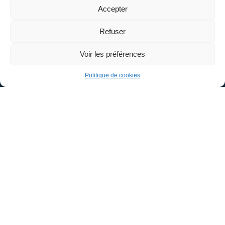
1 Place Aristide Briand
Accepter
45110 – CHÂTEAUNEUF-SUR-LOIRE
Refuser
02 38 58 41 18
Voir les préférences
Politique de cookies